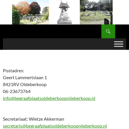
Ga
naar
de
inhoud
Zoeken
Begraafplaats Oldeberkoop – Nijeberkoop
Postadres:
Geert Lammertslaan 1
8421RV Oldeberkoop
06-23673764
info@begraafplaatsoldeberkoopnijeberkoop.nl
Secretariaat: Wietze Akkerman
secretaris@begraafplaatsoldeberkoopnijeberkoop.nl